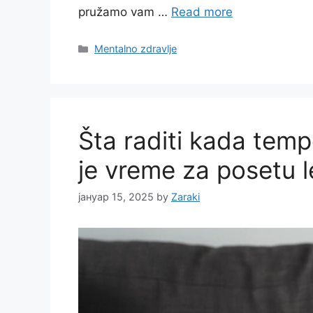
pružamo vam …
Read more
Categories
Mentalno zdravlje
Šta raditi kada tem
je vreme za posetu 
јануар 15, 2025
by
Zaraki