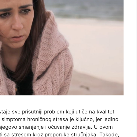
je sve prisutniji problem koji utiče na kvalitet
 simptoma hroničnog stresa je ključno, jer jedino
jegovo smanjenje i očuvanje zdravlja. U ovom
ti sa stresom kroz preporuke stručnjaka. Takođe,