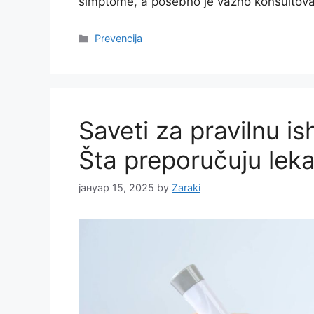
simptome, a posebno je važno konsultova
Categories
Prevencija
Saveti za pravilnu is
Šta preporučuju leka
јануар 15, 2025
by
Zaraki