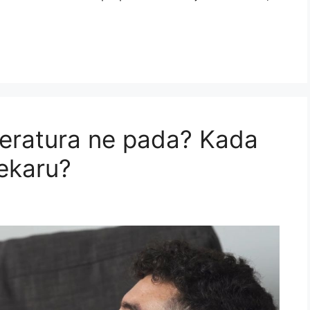
peratura ne pada? Kada
lekaru?