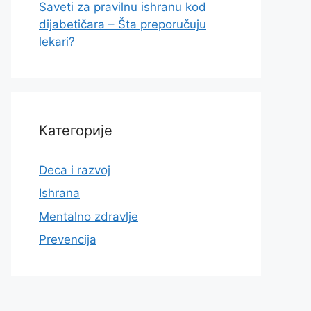
Saveti za pravilnu ishranu kod
dijabetičara – Šta preporučuju
lekari?
Категорије
Deca i razvoj
Ishrana
Mentalno zdravlje
Prevencija