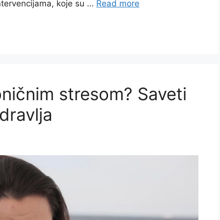
ntervencijama, koje su …
Read more
oničnim stresom? Saveti
dravlja