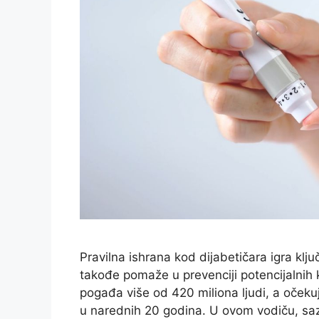
Pravilna ishrana kod dijabetičara igra klju
takođe pomaže u prevenciji potencijalnih k
pogađa više od 420 miliona ljudi, a očeku
u narednih 20 godina. U ovom vodiču, sa