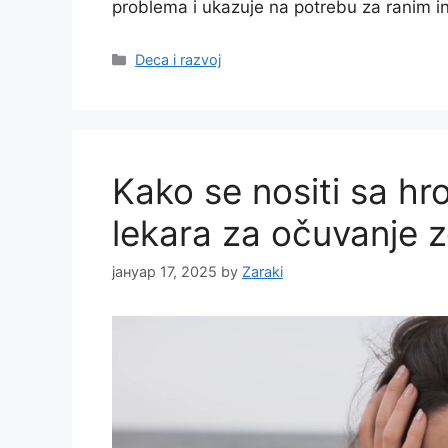
problema i ukazuje na potrebu za ranim i
Categories
Deca i razvoj
Kako se nositi sa hr
lekara za očuvanje z
јануар 17, 2025
by
Zaraki