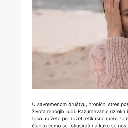
U savremenom društvu, hronični stres posta
života mnogih ljudi. Razumevanje uzroka i
tako možete preduzeti efikasne mere za n
članku ćemo se fokusirati na kako se nosi