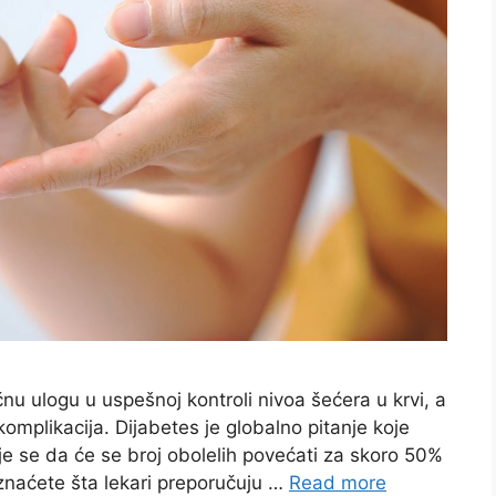
čnu ulogu u uspešnoj kontroli nivoa šećera u krvi, a
omplikacija. Dijabetes je globalno pitanje koje
je se da će se broj obolelih povećati za skoro 50%
znaćete šta lekari preporučuju …
Read more