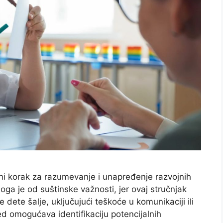
ni korak za razumevanje i unapređenje razvojnih
ga je od suštinske važnosti, jer ovaj stručnjak
dete šalje, uključujući teškoće u komunikaciji ili
led omogućava identifikaciju potencijalnih