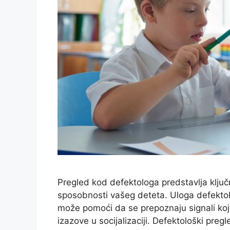
Pregled kod defektologa predstavlja ključ
sposobnosti vašeg deteta. Uloga defektolo
može pomoći da se prepoznaju signali koje 
izazove u socijalizaciji. Defektološki preg