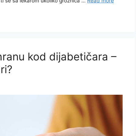
ti se sa lekarom ukoliko groznica …
Read more
hranu kod dijabetičara –
ri?